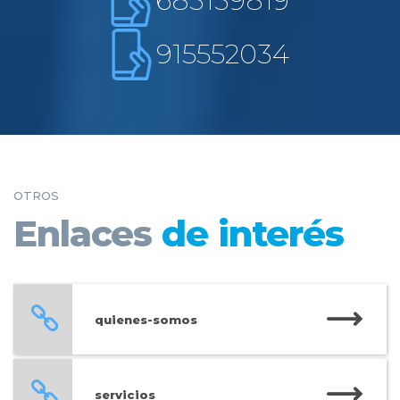
683139819
915552034
OTROS
Enlaces
de interés
quienes-somos
servicios