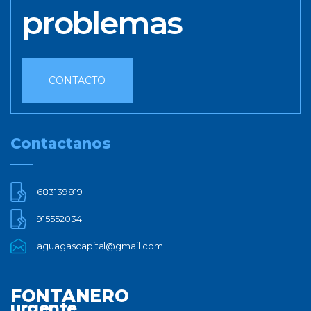
problemas
CONTACTO
Contactanos
683139819
915552034
aguagascapital@gmail.com
FONTANERO
urgente